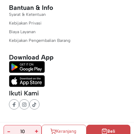
Bantuan & Info
Syarat & Ketentuan
Kebijakan Privasi
Biaya Layanan
Kebijakan Pengembalian Barang
Download App
Ikuti Kami
-
+
Keranjang
Beli
©
2026
Baba Market. All Rights Reserved