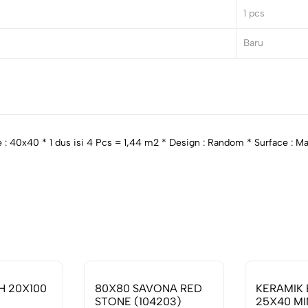
1
pcs
Baru
e : 40x40 * 1 dus isi 4 Pcs = 1,44 m2 * Design : Random * Surface : Ma
H 20X100
80X80 SAVONA RED
KERAMIK 
STONE (104203)
25X40 MI