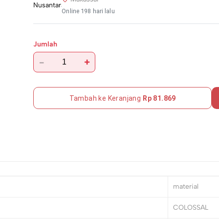
Online 198 hari lalu
Jumlah
-
+
Tambah ke Keranjang
Rp 81.869
material
COLOSSAL