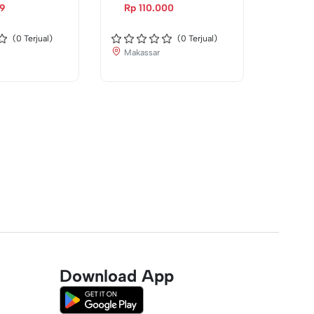
(106500)
69
Rp 110.000
Rp 1
(
0
Terjual)
(
0
Terjual)
Makassar
Makas
Download App