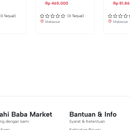
KW2
Rp 465.000
Rp 81.8
(
0
Terjual)
(
0
Terjual)
Makassar
Makassar
jahi Baba Market
Bantuan & Info
ng dengan kami
Syarat & Ketentuan
 Kami
Kebijakan Privasi