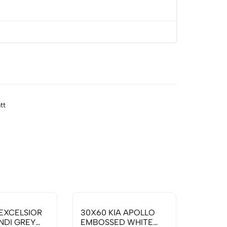
tt
EXCELSIOR
30X60 KIA APOLLO
Granit 
NDI GREY
EMBOSSED WHITE
60X60