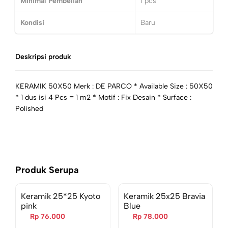
Minimal Pembelian
1
pcs
Kondisi
Baru
Deskripsi produk
KERAMIK 50X50 Merk : DE PARCO * Available Size : 50X50
* 1 dus isi 4 Pcs = 1 m2 * Motif : Fix Desain * Surface :
Polished
Produk Serupa
Keramik 25*25 Kyoto
Keramik 25x25 Bravia
pink
Blue
Rp 76.000
Rp 78.000