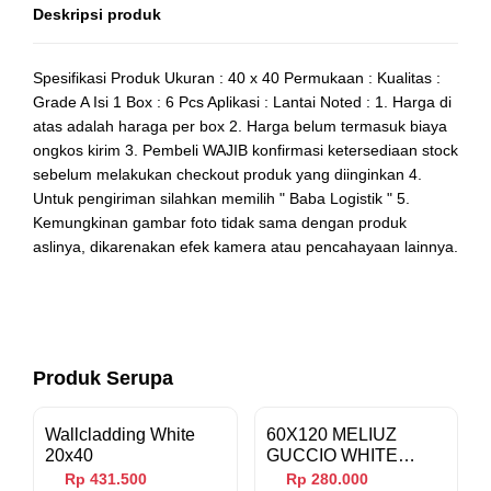
Deskripsi produk
Spesifikasi Produk Ukuran : 40 x 40 Permukaan : Kualitas :
Grade A Isi 1 Box : 6 Pcs Aplikasi : Lantai Noted : 1. Harga di
atas adalah haraga per box 2. Harga belum termasuk biaya
ongkos kirim 3. Pembeli WAJIB konfirmasi ketersediaan stock
sebelum melakukan checkout produk yang diinginkan 4.
Untuk pengiriman silahkan memilih " Baba Logistik " 5.
Kemungkinan gambar foto tidak sama dengan produk
aslinya, dikarenakan efek kamera atau pencahayaan lainnya.
Produk Serupa
Pre Order
Wallcladding White
60X120 MELIUZ
20x40
GUCCIO WHITE
(106540)
Rp 431.500
Rp 280.000