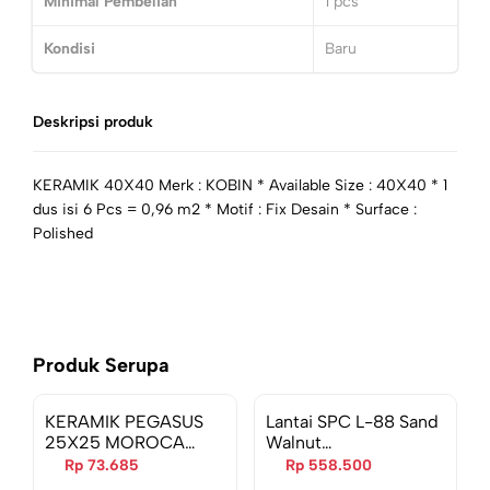
Minimal Pembelian
1
pcs
Kondisi
Baru
Deskripsi produk
KERAMIK 40X40 Merk : KOBIN * Available Size : 40X40 * 1
dus isi 6 Pcs = 0,96 m2 * Motif : Fix Desain * Surface :
Polished
Produk Serupa
KERAMIK PEGASUS
Lantai SPC L-88 Sand
25X25 MOROCA
Walnut
BROWN 56118
1220x182x5,5mm
Rp 73.685
Rp 558.500