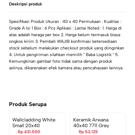
Deskripsi produk
Spesifikasi Produk Ukuran : 40 x 40 Permukaan : Kualitas :
Grade A Isi 1 Box : 6 Pcs Aplikasi : Lantai Noted : 1. Harga di
atas adalah haraga per box 2. Harga belum termasuk biaya
ongkos kirim 3. Pembeli WAJIB konfirmasi ketersediaan
stock sebelum melakukan checkout produk yang diinginkan
4. Untuk pengiriman silahkan memilih " Baba Logistik " 5.
Kemungkinan gambar foto tidak sama dengan produk
aslinya, dikarenakan efek kamera atau pencahayaan lainnya.
Produk Serupa
Pre Order
Wallcladding White
Keramik Arwana
Small 20x40
40x40 7711 Grey
Rp 431.500
Rp 53.125