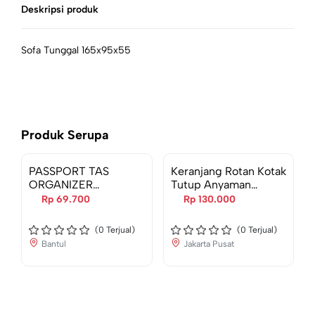
Deskripsi produk
Sofa Tunggal 165x95x55
Produk Serupa
Pre Order
PASSPORT TAS
Keranjang Rotan Kotak
ORGANIZER
Tutup Anyaman
PERANGKAT DIGITAL
Serbaguna Handmade
Rp 69.700
Rp 130.000
HARDCASE SMALL -
untuk Penyimpanan di
BIRU NAVY
Ruang Tamu
(
0
Terjual)
(
0
Terjual)
Bantul
Jakarta Pusat