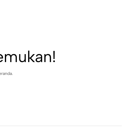
temukan!
eranda.