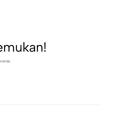
temukan!
eranda.