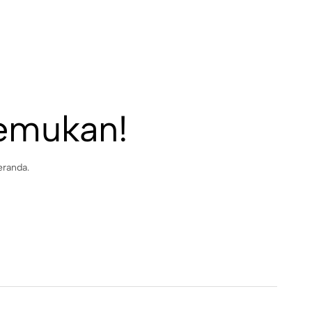
temukan!
eranda.