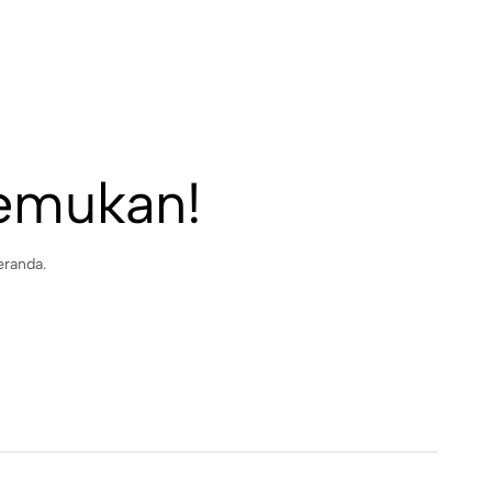
temukan!
eranda.