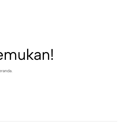
temukan!
eranda.